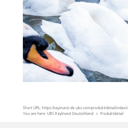
Short URL:
https://keyinvest-de.ubs.com/produkt/detail/inde
You are here:
UBS KeyInvest Deutschland
Produktdetail