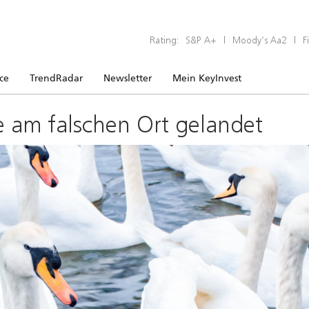
Rating:
S&P A+
|
Moody’s Aa2
|
F
ice
TrendRadar
Newsletter
Mein KeyInvest
e am falschen Ort gelandet