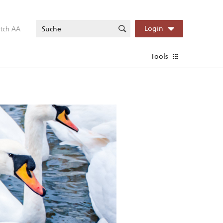
itch AA
Login
Tools