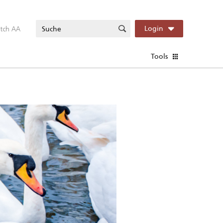
itch AA
Login
Tools