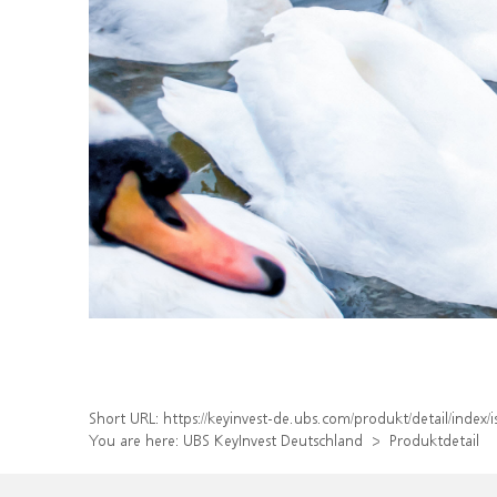
Short URL:
https://keyinvest-de.ubs.com/produkt/detail/inde
You are here:
UBS KeyInvest Deutschland
Produktdetail