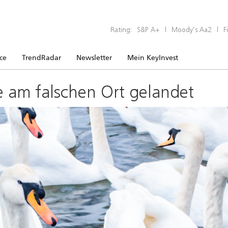
Rating:
S&P A+
|
Moody’s Aa2
|
F
ice
TrendRadar
Newsletter
Mein KeyInvest
e am falschen Ort gelandet