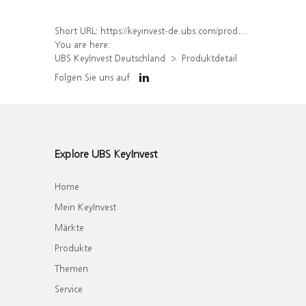
Short URL:
https://keyinvest-de.ubs.com/produkt/detail/index/isin/DE000WA5F092
You are here:
UBS KeyInvest Deutschland
Produktdetail
Folgen Sie uns auf
Explore UBS KeyInvest
Home
Mein KeyInvest
Märkte
Produkte
Themen
Service