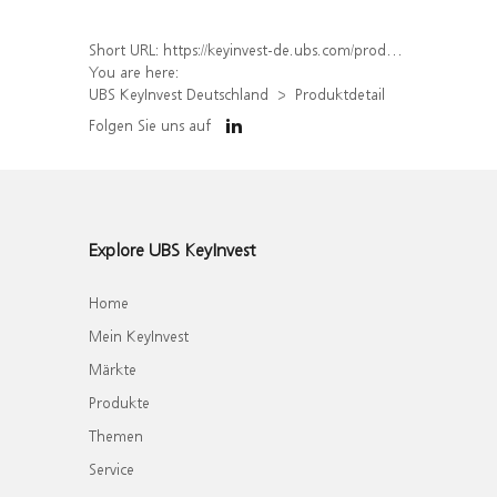
Short URL:
https://keyinvest-de.ubs.com/produkt/detail/index/isin/DE000WA5EW69
You are here:
UBS KeyInvest Deutschland
Produktdetail
Folgen Sie uns auf
Explore UBS KeyInvest
Home
Mein KeyInvest
Märkte
Produkte
Themen
Service