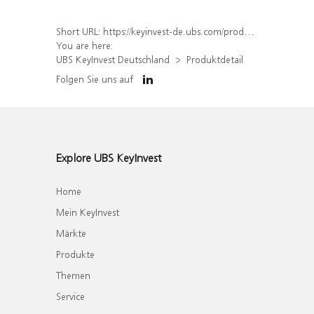
Short URL:
https://keyinvest-de.ubs.com/produkt/detail/index/isin/DE000WA5EU61
You are here:
UBS KeyInvest Deutschland
Produktdetail
Folgen Sie uns auf
Explore UBS KeyInvest
Home
Mein KeyInvest
Märkte
Produkte
Themen
Service