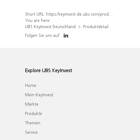
Short URL:
https://keyinvest-de.ubs.com/produkt/detail/index/isin/DE000WA5EU04
You are here:
UBS KeyInvest Deutschland
Produktdetail
Folgen Sie uns auf
Explore UBS KeyInvest
Home
Mein KeyInvest
Märkte
Produkte
Themen
Service