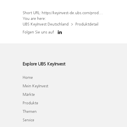
Short URL:
https://keyinvest-de.ubs.com/produkt/detail/index/isin/DE000WA5ESD8
You are here:
UBS KeyInvest Deutschland
Produktdetail
Folgen Sie uns auf
Explore UBS KeyInvest
Home
Mein KeyInvest
Märkte
Produkte
Themen
Service