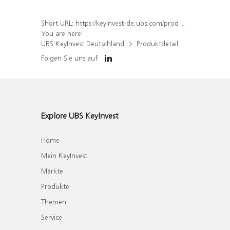
Short URL:
https://keyinvest-de.ubs.com/produkt/detail/index/isin/DE000WA5ES73
You are here:
UBS KeyInvest Deutschland
Produktdetail
Folgen Sie uns auf
Explore UBS KeyInvest
Home
Mein KeyInvest
Märkte
Produkte
Themen
Service