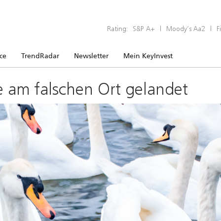
Rating:
S&P A+
|
Moody’s Aa2
|
F
ice
TrendRadar
Newsletter
Mein KeyInvest
e am falschen Ort gelandet