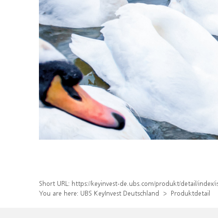
Short URL:
https://keyinvest-de.ubs.com/produkt/detail/inde
You are here:
UBS KeyInvest Deutschland
Produktdetail