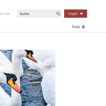
itch AA
Login
Tools