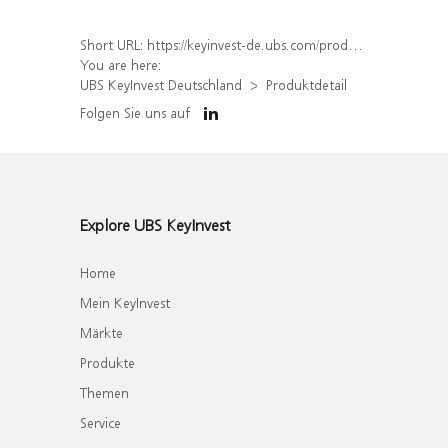
Short URL:
https://keyinvest-de.ubs.com/produkt/detail/index/isin/DE000WA5ENW9
You are here:
UBS KeyInvest Deutschland
Produktdetail
Folgen Sie uns auf
Explore UBS KeyInvest
Home
Mein KeyInvest
Märkte
Produkte
Themen
Service