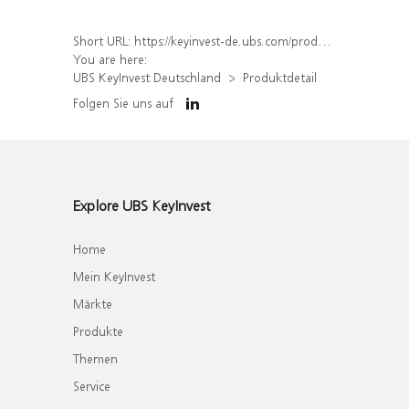
Short URL:
https://keyinvest-de.ubs.com/produkt/detail/index/isin/DE000WA5ENV1
You are here:
UBS KeyInvest Deutschland
Produktdetail
Folgen Sie uns auf
Explore UBS KeyInvest
Home
Mein KeyInvest
Märkte
Produkte
Themen
Service