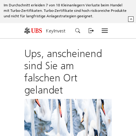
Im Durchschnitt erleiden 7 von 10 Kleinanlegern Verluste beim Handel
mit Turbo-Zertifikaten. Turbo-Zertifikate sind hoch risikoreiche Produkte
und nicht für langfristige Anlagestrategien geeignet.
^
KeyInvest
Ups, anscheinend
sind Sie am
falschen Ort
gelandet