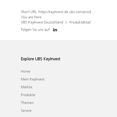
Short URL:
https://keyinvest-de.ubs.com/produkt/detail/index/isin/DE000WA5ENE7
You are here:
UBS KeyInvest Deutschland
Produktdetail
Folgen Sie uns auf
Explore UBS KeyInvest
Home
Mein KeyInvest
Märkte
Produkte
Themen
Service