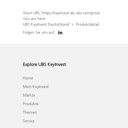
Short URL:
https://keyinvest-de.ubs.com/produkt/detail/index/isin/DE000WA5DZJ2
You are here:
UBS KeyInvest Deutschland
Produktdetail
Folgen Sie uns auf
Explore UBS KeyInvest
Home
Mein KeyInvest
Märkte
Produkte
Themen
Service