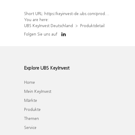
Short URL:
https://keyinvest-de.ubs.com/produkt/detail/index/isin/DE000WA5D0S2
You are here:
UBS KeyInvest Deutschland
Produktdetail
Folgen Sie uns auf
Explore UBS KeyInvest
Home
Mein KeyInvest
Märkte
Produkte
Themen
Service