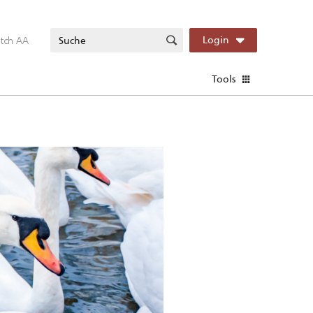
itch AA
Login
Tools