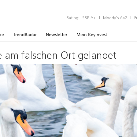
Rating:
S&P A+
|
Moody’s Aa2
|
F
ice
TrendRadar
Newsletter
Mein KeyInvest
e am falschen Ort gelandet