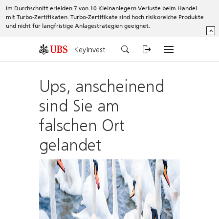
Im Durchschnitt erleiden 7 von 10 Kleinanlegern Verluste beim Handel
mit Turbo-Zertifikaten. Turbo-Zertifikate sind hoch risikoreiche Produkte
und nicht für langfristige Anlagestrategien geeignet.
^
KeyInvest
Ups, anscheinend
sind Sie am
falschen Ort
gelandet