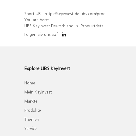
Short URL:
https://keyinvest-de.ubs.com/produkt/detail/index/isin/DE000WA5CTH1
You are here:
UBS KeyInvest Deutschland
Produktdetail
Folgen Sie uns auf
Explore UBS KeyInvest
Home
Mein KeyInvest
Märkte
Produkte
Themen
Service