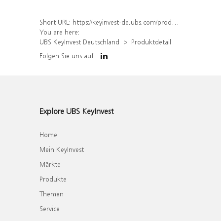
Short URL:
https://keyinvest-de.ubs.com/produkt/detail/index/isin/DE000WA5C776
You are here:
UBS KeyInvest Deutschland
Produktdetail
Folgen Sie uns auf
Explore UBS KeyInvest
Home
Mein KeyInvest
Märkte
Produkte
Themen
Service