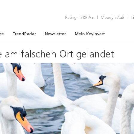
Rating:
S&P A+
|
Moody’s Aa2
|
F
ice
TrendRadar
Newsletter
Mein KeyInvest
e am falschen Ort gelandet