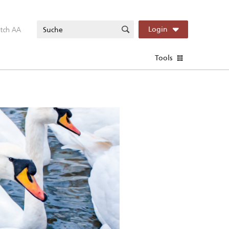
itch AA
Login
Tools