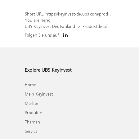
Short URL:
https://keyinvest-de.ubs.com/produkt/detail/index/isin/DE000WA5BGH0
You are here:
UBS KeyInvest Deutschland
Produktdetail
Folgen Sie uns auf
Explore UBS KeyInvest
Home
Mein KeyInvest
Märkte
Produkte
Themen
Service