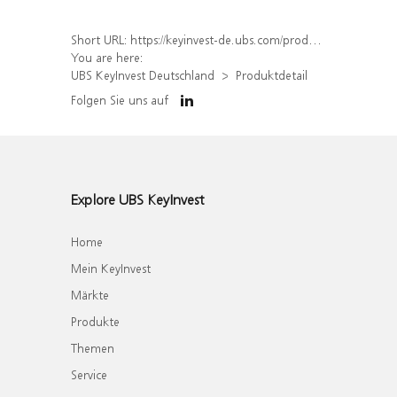
Short URL:
https://keyinvest-de.ubs.com/produkt/detail/index/isin/DE000WA5BB34
You are here:
UBS KeyInvest Deutschland
Produktdetail
Folgen Sie uns auf
Explore UBS KeyInvest
Home
Mein KeyInvest
Märkte
Produkte
Themen
Service