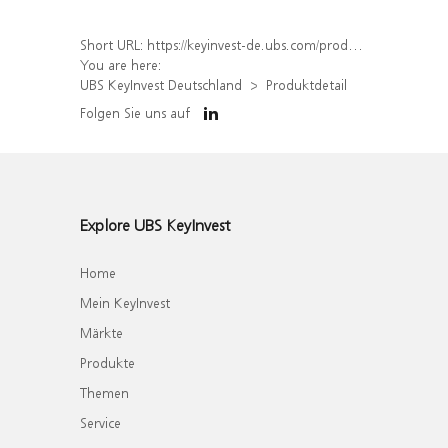
Short URL:
https://keyinvest-de.ubs.com/produkt/detail/index/isin/DE000WA5BB00
You are here:
UBS KeyInvest Deutschland
Produktdetail
Folgen Sie uns auf
Explore UBS KeyInvest
Home
Mein KeyInvest
Märkte
Produkte
Themen
Service