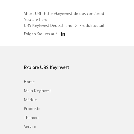
Short URL:
https://keyinvest-de.ubs.com/produkt/detail/index/isin/DE000WA5BAV4
You are here:
UBS KeyInvest Deutschland
Produktdetail
Folgen Sie uns auf
Explore UBS KeyInvest
Home
Mein KeyInvest
Märkte
Produkte
Themen
Service