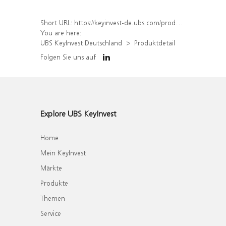
Short URL:
https://keyinvest-de.ubs.com/produkt/detail/index/isin/DE000WA5BAU6
You are here:
UBS KeyInvest Deutschland
Produktdetail
Folgen Sie uns auf
Explore UBS KeyInvest
Home
Mein KeyInvest
Märkte
Produkte
Themen
Service