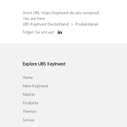
Short URL:
https://keyinvest-de.ubs.com/produkt/detail/index/isin/DE000WA5BAT8
You are here:
UBS KeyInvest Deutschland
Produktdetail
Folgen Sie uns auf
Explore UBS KeyInvest
Home
Mein KeyInvest
Märkte
Produkte
Themen
Service