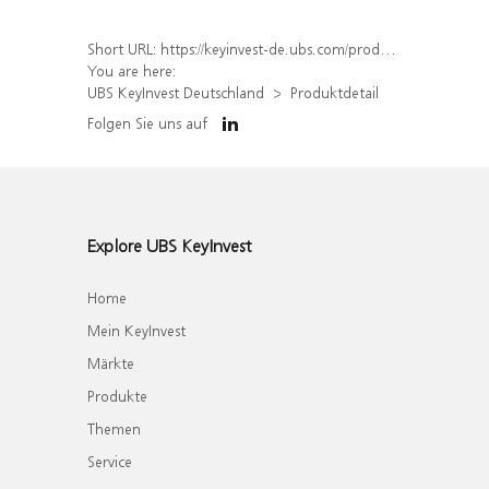
Short URL:
https://keyinvest-de.ubs.com/produkt/detail/index/isin/DE000WA5BAJ9
You are here:
UBS KeyInvest Deutschland
Produktdetail
Folgen Sie uns auf
Explore UBS KeyInvest
Home
Mein KeyInvest
Märkte
Produkte
Themen
Service