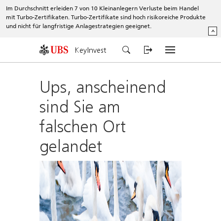
Im Durchschnitt erleiden 7 von 10 Kleinanlegern Verluste beim Handel
mit Turbo-Zertifikaten. Turbo-Zertifikate sind hoch risikoreiche Produkte
und nicht für langfristige Anlagestrategien geeignet.
^
KeyInvest
Ups, anscheinend
sind Sie am
falschen Ort
gelandet