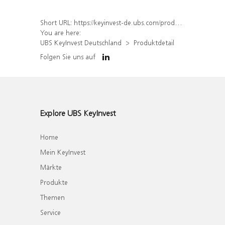
Short URL:
https://keyinvest-de.ubs.com/produkt/detail/index/isin/DE000WA5B646
You are here:
UBS KeyInvest Deutschland
Produktdetail
Folgen Sie uns auf
Explore UBS KeyInvest
Home
Mein KeyInvest
Märkte
Produkte
Themen
Service