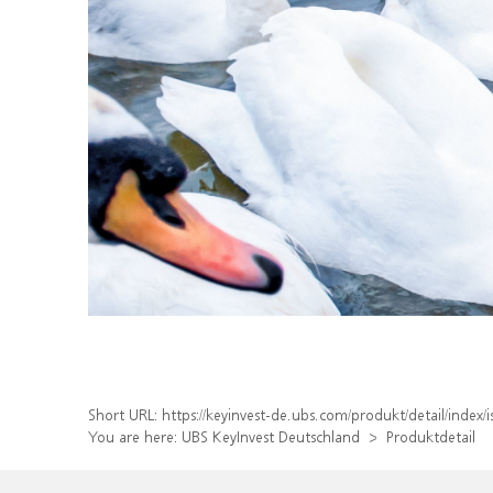
Short URL:
https://keyinvest-de.ubs.com/produkt/detail/inde
You are here:
UBS KeyInvest Deutschland
Produktdetail