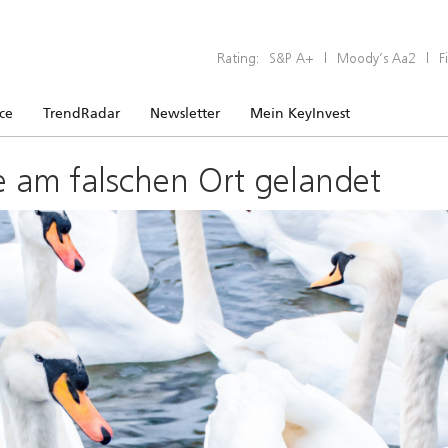
Rating:
S&P A+
|
Moody’s Aa2
|
F
ice
TrendRadar
Newsletter
Mein KeyInvest
e am falschen Ort gelandet