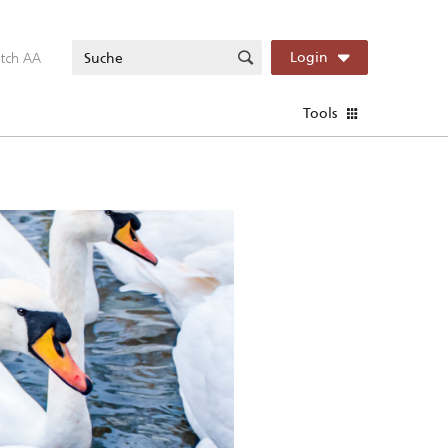
itch AA
Login
Tools