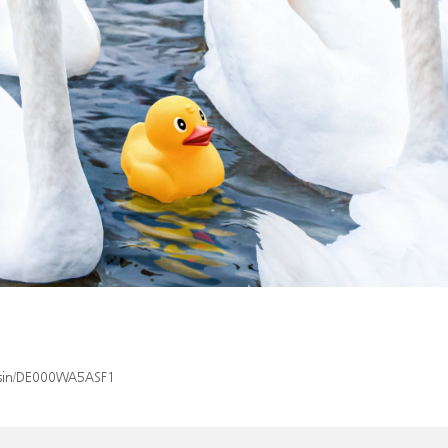
x/isin/DE000WA5ASF1