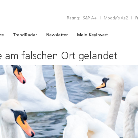
Rating:
S&P A+
|
Moody’s Aa2
|
F
ice
TrendRadar
Newsletter
Mein KeyInvest
e am falschen Ort gelandet