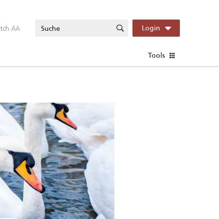
itch AA
Login
Tools