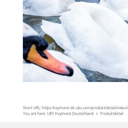
Short URL:
https://keyinvest-de.ubs.com/produkt/detail/inde
You are here:
UBS KeyInvest Deutschland
Produktdetail