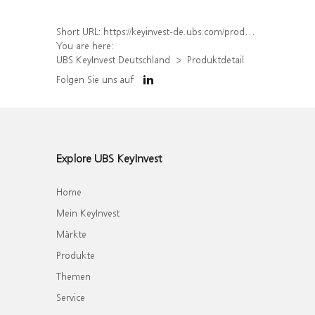
Short URL:
https://keyinvest-de.ubs.com/produkt/detail/index/isin/DE000WA5AP70
You are here:
UBS KeyInvest Deutschland
Produktdetail
Folgen Sie uns auf
Explore UBS KeyInvest
Home
Mein KeyInvest
Märkte
Produkte
Themen
Service