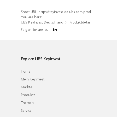
Short URL:
https://keyinvest-de.ubs.com/produkt/detail/index/isin/DE000WA5A0G0
You are here:
UBS KeyInvest Deutschland
Produktdetail
Folgen Sie uns auf
Explore UBS KeyInvest
Home
Mein KeyInvest
Märkte
Produkte
Themen
Service