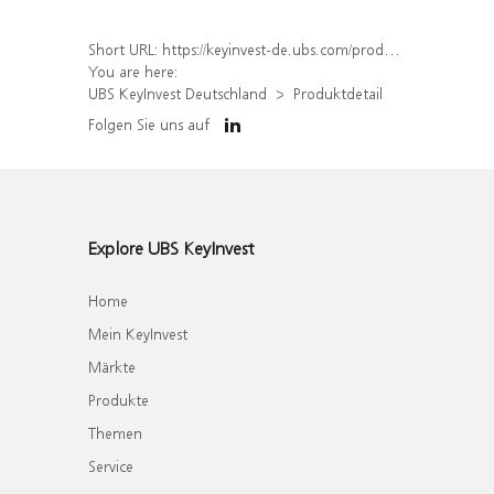
Short URL:
https://keyinvest-de.ubs.com/produkt/detail/index/isin/DE000WA59YE7
You are here:
UBS KeyInvest Deutschland
Produktdetail
Folgen Sie uns auf
Explore UBS KeyInvest
Home
Mein KeyInvest
Märkte
Produkte
Themen
Service