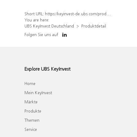
Short URL:
https://keyinvest-de.ubs.com/produkt/detail/index/isin/DE000WA59W14
You are here:
UBS KeyInvest Deutschland
Produktdetail
Folgen Sie uns auf
Explore UBS KeyInvest
Home
Mein KeyInvest
Märkte
Produkte
Themen
Service