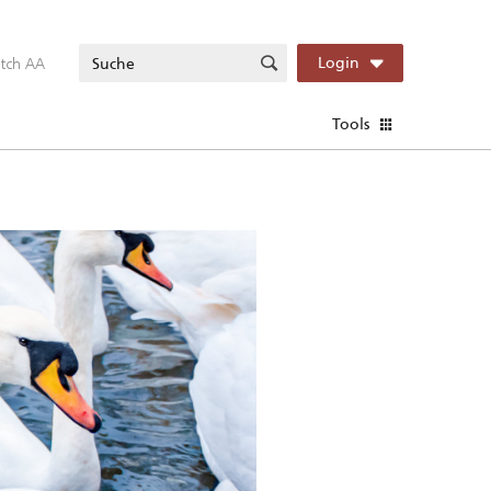
itch AA
Login
Tools