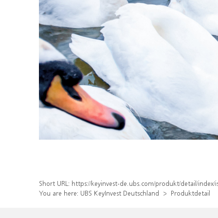
Short URL:
https://keyinvest-de.ubs.com/produkt/detail/inde
You are here:
UBS KeyInvest Deutschland
Produktdetail