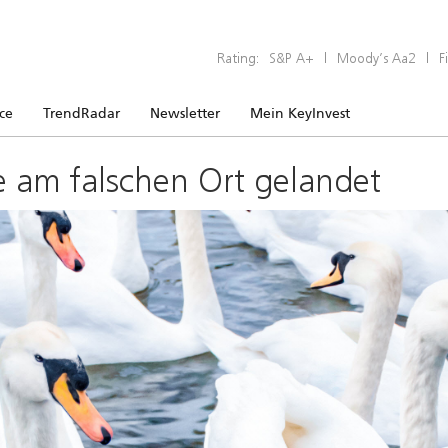
Rating:
S&P A+
|
Moody’s Aa2
|
F
ice
TrendRadar
Newsletter
Mein KeyInvest
e am falschen Ort gelandet