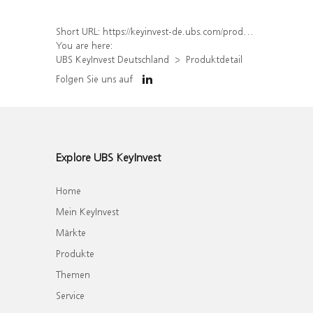
Short URL:
https://keyinvest-de.ubs.com/produkt/detail/index/isin/DE000WA597H3
You are here:
UBS KeyInvest Deutschland
Produktdetail
Folgen Sie uns auf
Explore UBS KeyInvest
Home
Mein KeyInvest
Märkte
Produkte
Themen
Service