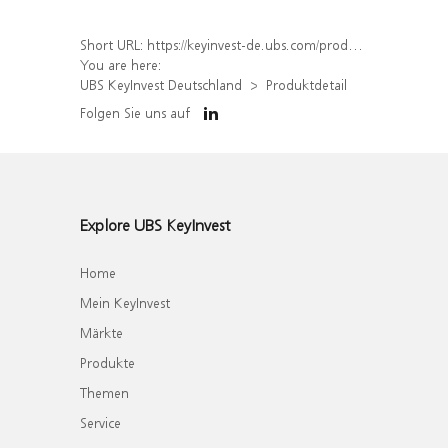
Short URL:
https://keyinvest-de.ubs.com/produkt/detail/index/isin/DE000WA595X4
You are here:
UBS KeyInvest Deutschland
Produktdetail
Folgen Sie uns auf
Explore UBS KeyInvest
Home
Mein KeyInvest
Märkte
Produkte
Themen
Service