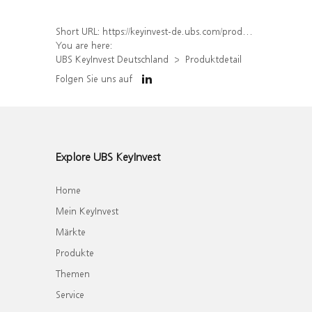
Short URL:
https://keyinvest-de.ubs.com/produkt/detail/index/isin/DE000WA593Q3
You are here:
UBS KeyInvest Deutschland
Produktdetail
Folgen Sie uns auf
Explore UBS KeyInvest
Home
Mein KeyInvest
Märkte
Produkte
Themen
Service