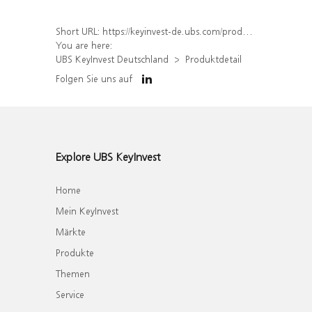
Short URL:
https://keyinvest-de.ubs.com/produkt/detail/index/isin/DE000WA590S5
You are here:
UBS KeyInvest Deutschland
Produktdetail
Folgen Sie uns auf
Explore UBS KeyInvest
Home
Mein KeyInvest
Märkte
Produkte
Themen
Service