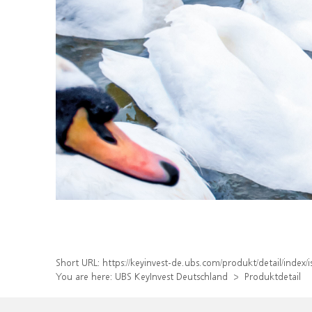
Short URL:
https://keyinvest-de.ubs.com/produkt/detail/inde
You are here:
UBS KeyInvest Deutschland
Produktdetail