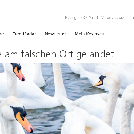
Rating:
S&P A+
|
Moody’s Aa2
|
F
ice
TrendRadar
Newsletter
Mein KeyInvest
e am falschen Ort gelandet