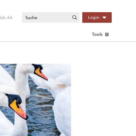
itch AA
Login
Tools