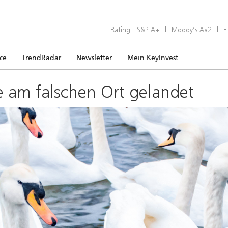
Rating:
S&P A+
|
Moody’s Aa2
|
F
ice
TrendRadar
Newsletter
Mein KeyInvest
e am falschen Ort gelandet