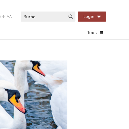
itch AA
Login
Tools