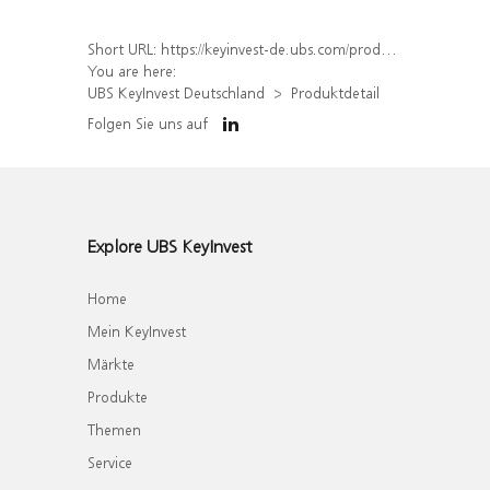
Short URL:
https://keyinvest-de.ubs.com/produkt/detail/index/isin/DE000WA58S78
You are here:
UBS KeyInvest Deutschland
Produktdetail
Folgen Sie uns auf
Explore UBS KeyInvest
Home
Mein KeyInvest
Märkte
Produkte
Themen
Service