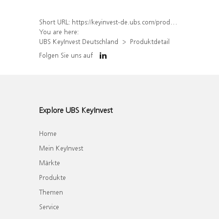
Short URL:
https://keyinvest-de.ubs.com/produkt/detail/index/isin/DE000WA58QN6
You are here:
UBS KeyInvest Deutschland
Produktdetail
Folgen Sie uns auf
Explore UBS KeyInvest
Home
Mein KeyInvest
Märkte
Produkte
Themen
Service