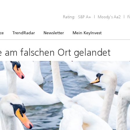
Rating:
S&P A+
|
Moody’s Aa2
|
F
ice
TrendRadar
Newsletter
Mein KeyInvest
e am falschen Ort gelandet