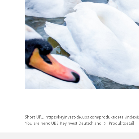
Short URL:
https://keyinvest-de.ubs.com/produkt/detail/inde
You are here:
UBS KeyInvest Deutschland
Produktdetail