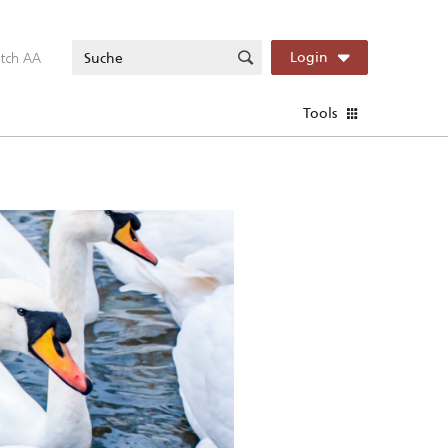
itch AA
Login
Tools