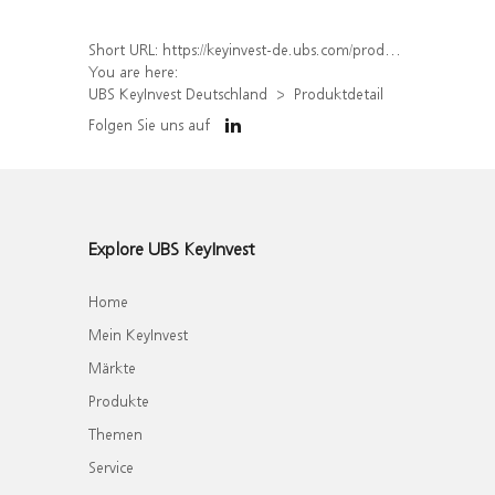
Short URL:
https://keyinvest-de.ubs.com/produkt/detail/index/isin/DE000WA58EP7
You are here:
UBS KeyInvest Deutschland
Produktdetail
Folgen Sie uns auf
Explore UBS KeyInvest
Home
Mein KeyInvest
Märkte
Produkte
Themen
Service