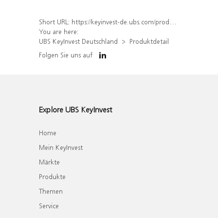
Short URL:
https://keyinvest-de.ubs.com/produkt/detail/index/isin/DE000WA58E33
You are here:
UBS KeyInvest Deutschland
Produktdetail
Folgen Sie uns auf
Explore UBS KeyInvest
Home
Mein KeyInvest
Märkte
Produkte
Themen
Service