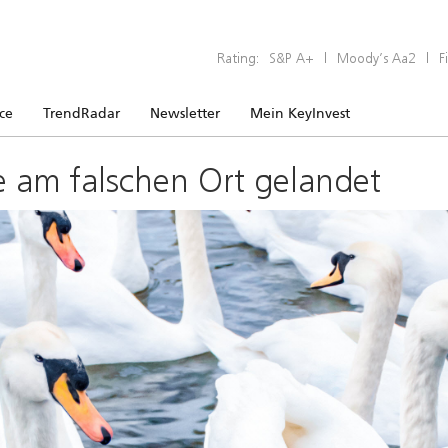
Rating:
S&P A+
|
Moody’s Aa2
|
F
ice
TrendRadar
Newsletter
Mein KeyInvest
e am falschen Ort gelandet