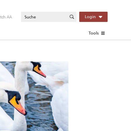
itch AA
Login
Tools