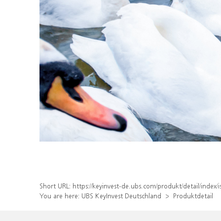
Short URL:
https://keyinvest-de.ubs.com/produkt/detail/inde
You are here:
UBS KeyInvest Deutschland
Produktdetail