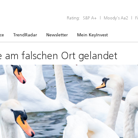
Rating:
S&P A+
|
Moody’s Aa2
|
F
ice
TrendRadar
Newsletter
Mein KeyInvest
e am falschen Ort gelandet