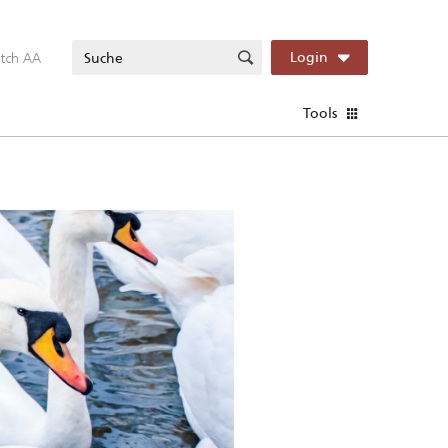
itch AA
Login
Tools