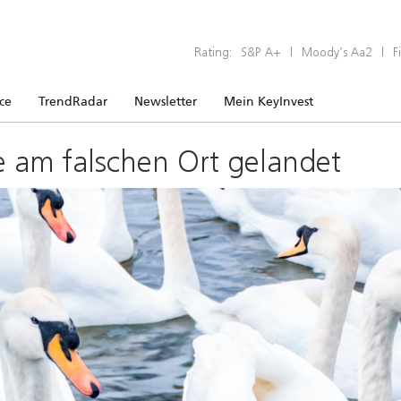
Rating:
S&P A+
|
Moody’s Aa2
|
F
ice
TrendRadar
Newsletter
Mein KeyInvest
e am falschen Ort gelandet