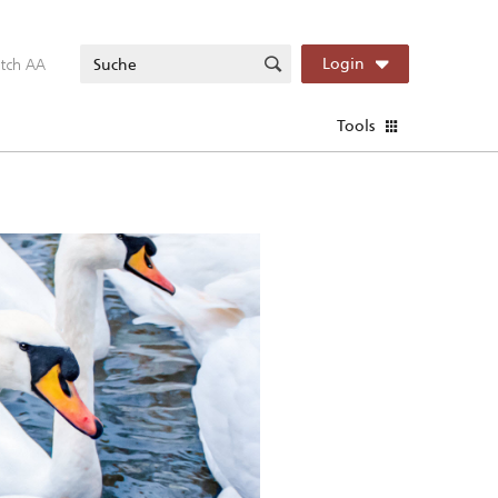
itch AA
Login
Tools