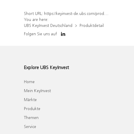
Short URL:
https://keyinvest-de.ubs.com/produkt/detail/index/isin/DE000WA585Y3
You are here:
UBS KeyInvest Deutschland
Produktdetail
Folgen Sie uns auf
Explore UBS KeyInvest
Home
Mein KeyInvest
Märkte
Produkte
Themen
Service