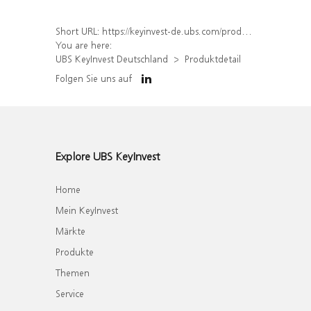
Short URL:
https://keyinvest-de.ubs.com/produkt/detail/index/isin/DE000WA584A6
You are here:
UBS KeyInvest Deutschland
Produktdetail
Folgen Sie uns auf
Explore UBS KeyInvest
Home
Mein KeyInvest
Märkte
Produkte
Themen
Service