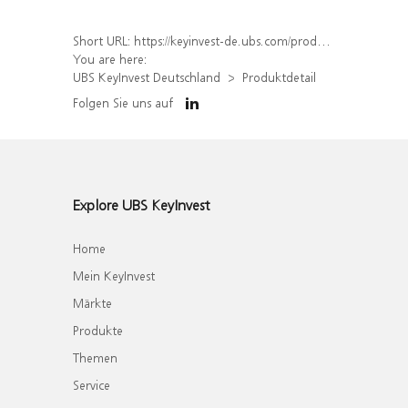
Short URL:
https://keyinvest-de.ubs.com/produkt/detail/index/isin/DE000WA583J9
You are here:
UBS KeyInvest Deutschland
Produktdetail
Folgen Sie uns auf
Explore UBS KeyInvest
Home
Mein KeyInvest
Märkte
Produkte
Themen
Service